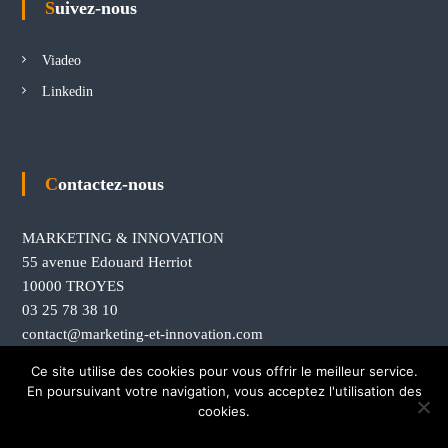
Suivez-nous
Viadeo
Linkedin
Contactez-nous
MARKETING & INNOVATION
55 avenue Edouard Herriot
10000 TROYES
03 25 78 38 10
contact@marketing-et-innovation.com
Ce site utilise des cookies pour vous offrir le meilleur service.
En poursuivant votre navigation, vous acceptez l'utilisation des
cookies.
Copyright © 2021 Marketing & Innovation
Ok
Non
Politique de confidentialité