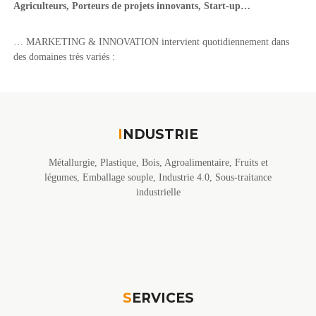
Agriculteurs,
Porteurs de projets innovants, Start-up…
o
t
é
n
g
… MARKETING & INNOVATION intervient quotidiennement dans
i
des domaines très variés :
q
u
e
d
e
s
I
NDUSTRIE
P
M
E
Métallurgie, Plastique, Bois, Agroalimentaire, Fruits et
légumes, Emballage souple, Industrie 4.0, Sous-traitance
industrielle
S
ERVICES