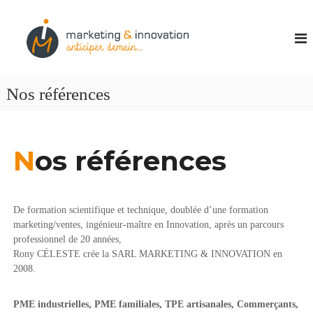
M
P
a
a
r
r
t
k
e
n
e
Nos références
a
t
i
i
r
e
n
c
N
os références
g
r
&
é
a
I
t
n
i
De formation scientifique et technique, doublée d’une formation
n
v
marketing/ventes, ingénieur-maître en Innovation, après un parcours
i
o
professionnel de 20 années,
t
Rony CÉLESTE crée la SARL MARKETING & INNOVATION en
v
é
2008.
a
s
t
t
r
PME industrielles, PME familiales, TPE artisanales,
Commerçants,
i
a